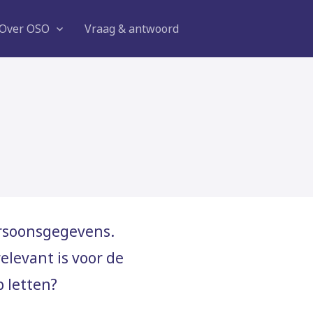
Over OSO
Vraag & antwoord
persoonsgegevens.
elevant is voor de
 letten?